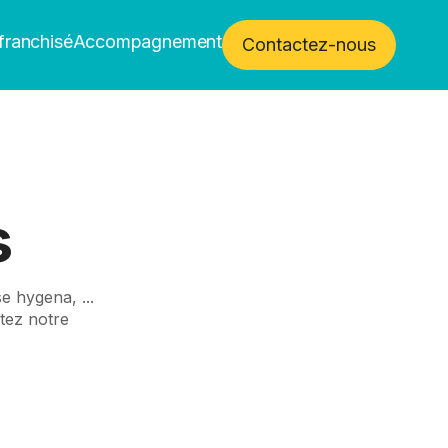
franchisé
Accompagnement
Contactez-nous
s
e hygena, ...
tez notre